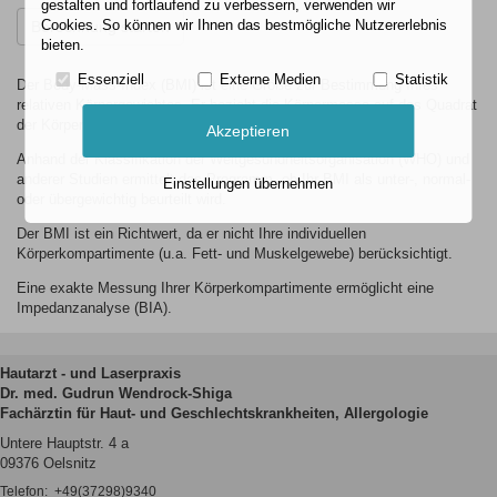
gestalten und fortlaufend zu verbessern, verwenden wir
Cookies. So können wir Ihnen das bestmögliche Nutzererlebnis
bieten.
Essenziell
Externe Medien
Statistik
Der Body-Mass-Index (BMI) ist eine Größe zur Bestimmung Ihres
relativen Körpergewichtes. Er bezieht die Körpermasse auf das Quadrat
der Körpergröße.
Akzeptieren
Anhand der Klassifikation der Weltgesundheitsorganisation (WHO) und
anderer Studien ermittelt das Programm, ob Ihr BMI als unter-, normal-
Einstellungen übernehmen
oder übergewichtig beurteilt wird.
Der BMI ist ein Richtwert, da er nicht Ihre individuellen
Körperkompartimente (u.a. Fett- und Muskelgewebe) berücksichtigt.
Eine exakte Messung Ihrer Körperkompartimente ermöglicht eine
Impedanzanalyse (BIA).
Hautarzt - und Laserpraxis
Dr. med. Gudrun Wendrock-Shiga
Fachärztin für Haut- und Geschlechtskrankheiten, Allergologie
Untere Hauptstr. 4 a
09376 Oelsnitz
Telefon:
+49(37298)9340