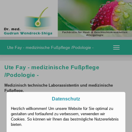
Ute Fay - medizinische Fußpflege /Podologie -
Toggle
navigatio
Ute Fay - medizinische Fußpflege
/Podologie -
Medizinisch technische Laborassistentin und medizinische
Fußpflege.
Datenschutz
Herzlich willkommen! Um unsere Website für Sie optimal zu
gestalten und fortlaufend zu verbessern, verwenden wir
Cookies. So können wir Ihnen das bestmögliche Nutzererlebnis
bieten.