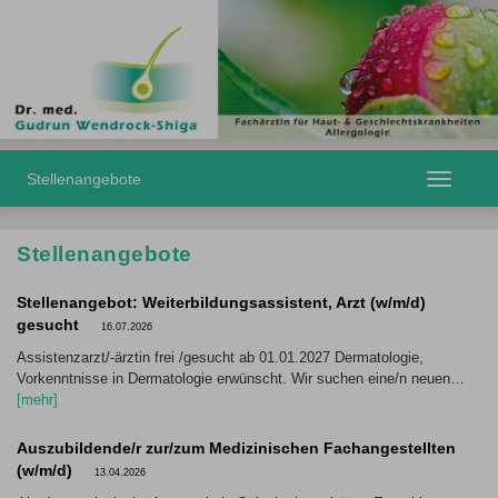
Stellenangebote
Toggle
navigatio
Stellenangebote
Stellenangebot: Weiterbildungsassistent, Arzt (w/m/d)
gesucht
16.07.2026
Assistenzarzt/-ärztin frei /gesucht ab 01.01.2027 Dermatologie,
Vorkenntnisse in Dermatologie erwünscht. Wir suchen eine/n neuen…
[mehr]
Auszubildende/r zur/zum Medizinischen Fachangestellten
(w/m/d)
13.04.2026